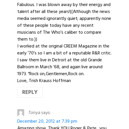
Fabulous. I was blown away by their energy and
talent after all these years!((Although the news
media seemed ignorantly quiet; apparently none
of these people today have any recent
musicians of The Who’s caliber to compare
them to.))
I worked at the original CREEM Magazine in the
early ’70’s so I am a bit of a reputable R&R critic.
I saw them live in Detroit at the old Grande
Ballroom in March ’68, and again live around
1973. “Rock on,Gentlemen,Rock on.
Love, Trish Krauss Hoffman
REPLY
Tonya
says:
December 20, 2012 at 7:39 pm
Amazing show. Thank YOU Roger & Pete.. you