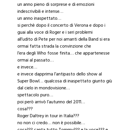
un anno pieno di sorprese e di emozioni
indescrivibili e intense…
un anno inaspettato…
si perchè dopo il concerto di Verona e dopo i
guai alla voce di Roger e i seri problemi
all’udito di Pete per noi amanti della Band si era
ormai fatta strada la convinzione che
l’era degli Who fosse finita… che appartenesse
ormai al passato…
e invece…
e invece dapprima l’antipasto dello show al
Super Bowl… qualcosa di inaspettato giunto giù
dal cielo in mondovisione…
spettacolo puro…
poi però arrivò l’autunno del 2011…
cosa???
Roger Daltrey in tour in Italia???
no non ci credo… non è possibile…
cosa??? canta tutto Tommy??? e la voce??? e